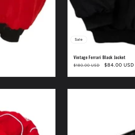
Sale
Vintage Ferrari Black Jacket
Normaler
Verkaufspre
$84.00 USD
$180.00 USD
Preis