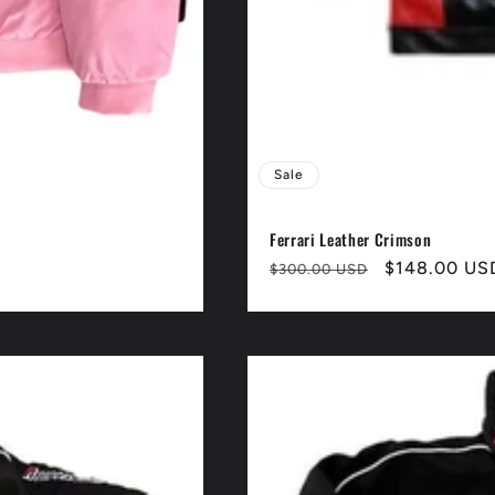
Sale
Ferrari Leather Crimson
Normaler
Verkaufspre
$148.00 US
$300.00 USD
Preis