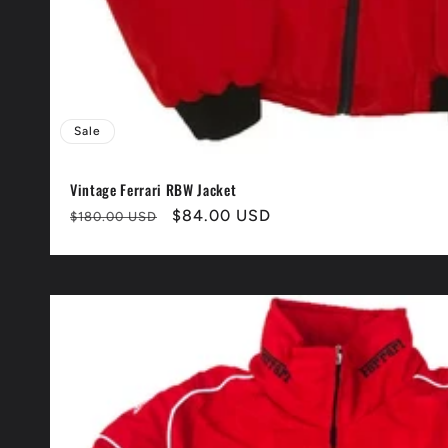
Sale
Vintage Ferrari RBW Jacket
Normaler
Verkaufspreis
$84.00 USD
$180.00 USD
Preis