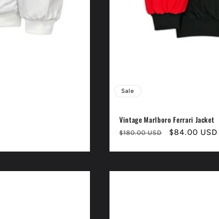
Sale
Vintage Marlboro Ferrari Jacket
Normaler
Verkaufspre
$84.00 USD
$180.00 USD
Preis