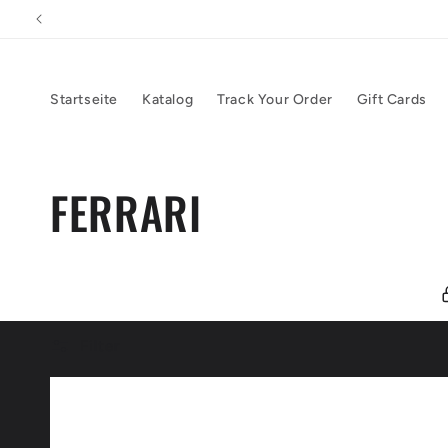
Direkt
zum
Inhalt
Startseite
Katalog
Track Your Order
Gift Cards
K
FERRARI
a
t
Filter
e
g