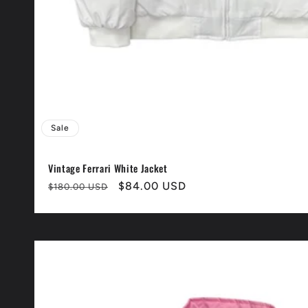
Sale
Vintage Ferrari White Jacket
Normaler
Verkaufspreis
$84.00 USD
$180.00 USD
Preis