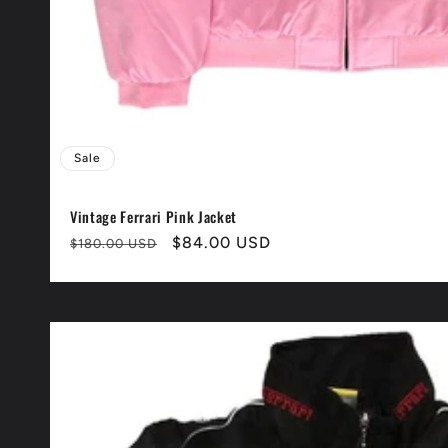
Sale
Vintage Ferrari Pink Jacket
Normaler
Verkaufspreis
$84.00 USD
$180.00 USD
Preis